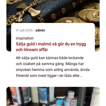
31 juli 2026
admin
inspiration
Sälja guld i malmö så gör du en trygg
och lönsam affär
Att sälja guld kan kännas både lockande
och osäkert på samma gång. Många har
smycken hemma som aldrig används, ärvda
föremål som mest ligger i en låda eller
gamla mynt vars värde är okänt. När
priserna på ädelmetaller rör sig uppåt väcks
frågan: Hur ...