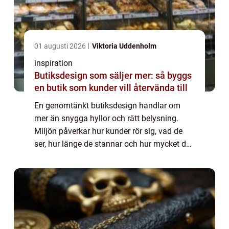
01 augusti 2026
Viktoria Uddenholm
inspiration
Butiksdesign som säljer mer: så byggs
en butik som kunder vill återvända till
En genomtänkt butiksdesign handlar om
mer än snygga hyllor och rätt belysning.
Miljön påverkar hur kunder rör sig, vad de
ser, hur länge de stannar och hur mycket de
handlar för. När inredning, flöde och
exponering samspelar blir butiken tydlig,
insp...