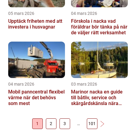
05 mars 2026
04 mars 2026
Upptäck friheten med att
Förskola i nacka vad
investera i husvagnar
föräldrar bör tänka på när
de väljer rätt verksamhet
04 mars 2026
03 mars 2026
Mobil panncentral flexibel
Marinor nacka en guide
värme när det behövs
till båtliv, service och
som mest
skärgårdskänsla nära
stan
1
2
3
…
101