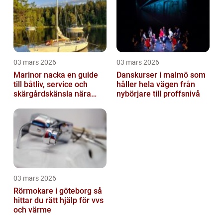
03 mars 2026
03 mars 2026
Marinor nacka en guide
Danskurser i malmö som
till båtliv, service och
håller hela vägen från
skärgårdskänsla nära
nybörjare till proffsnivå
stan
03 mars 2026
Rörmokare i göteborg så
hittar du rätt hjälp för vvs
och värme