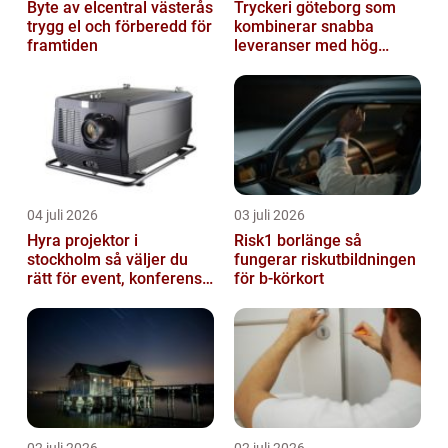
Byte av elcentral västerås
Tryckeri göteborg som
trygg el och förberedd för
kombinerar snabba
framtiden
leveranser med hög
kvalitet
04 juli 2026
03 juli 2026
Hyra projektor i
Risk1 borlänge så
stockholm så väljer du
fungerar riskutbildningen
rätt för event, konferens
för b-körkort
och mässa
02 juli 2026
02 juli 2026