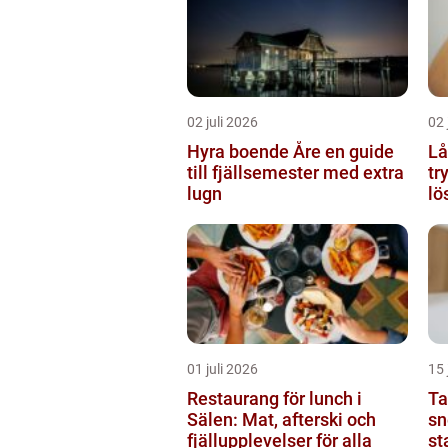
02 juli 2026
02 
Hyra boende Åre en guide
Lå
till fjällsemester med extra
tr
lugn
lö
01 juli 2026
15 
Restaurang för lunch i
Tan
Sälen: Mat, afterski och
sn
fjällupplevelser för alla
st