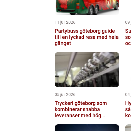
11 juli 2026
09 
Partybuss göteborg guide
Super
till en lyckad resa med hela
so
gänget
oc
05 juli 2026
04 
Tryckeri göteborg som
Hy
kombinerar snabba
så
leveranser med hög
ko
kvalitet