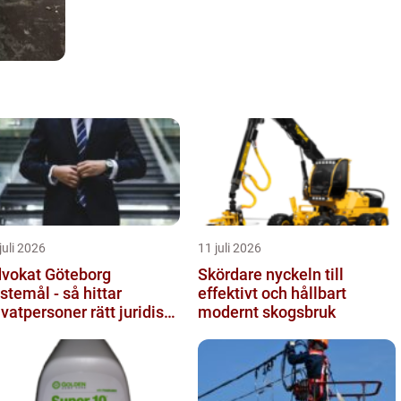
juli 2026
11 juli 2026
vokat Göteborg
Skördare nyckeln till
istemål - så hittar
effektivt och hållbart
ivatpersoner rätt juridiskt
modernt skogsbruk
öd