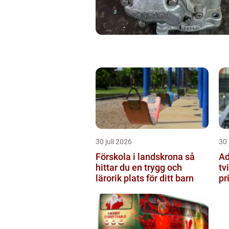
30 juli 2026
30 
Förskola i landskrona så
Ad
hittar du en trygg och
tv
lärorik plats för ditt barn
pr
st