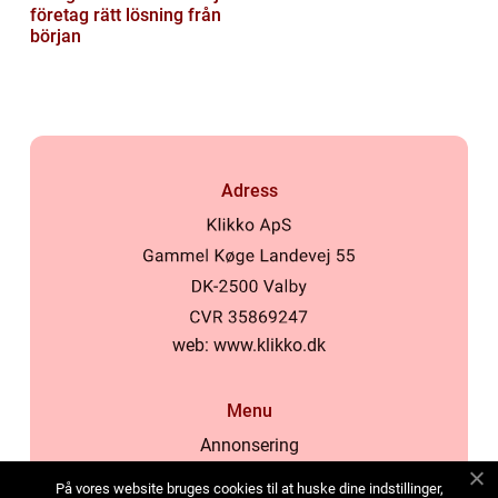
företag rätt lösning från
början
Adress
web:
www.klikko.dk
Menu
Annonsering
Om oss
På vores website bruges cookies til at huske dine indstillinger,