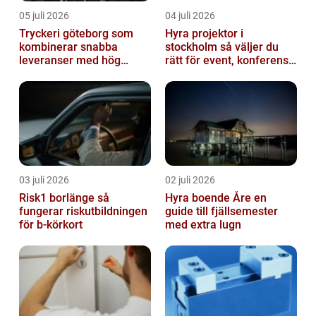
05 juli 2026
04 juli 2026
Tryckeri göteborg som
Hyra projektor i
kombinerar snabba
stockholm så väljer du
leveranser med hög
rätt för event, konferens
kvalitet
och mässa
03 juli 2026
02 juli 2026
Risk1 borlänge så
Hyra boende Åre en
fungerar riskutbildningen
guide till fjällsemester
för b-körkort
med extra lugn