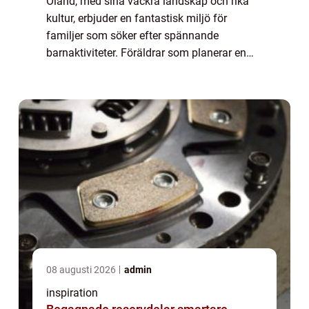
Öland, med sina vackra landskap och rika
kultur, erbjuder en fantastisk miljö för
familjer som söker efter spännande
barnaktiviteter. Föräldrar som planerar en
resa för sina små vet hur viktigt det ä...
08 augusti 2026
admin
inspiration