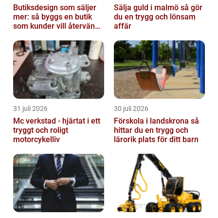
Butiksdesign som säljer
Sälja guld i malmö så gör
mer: så byggs en butik
du en trygg och lönsam
som kunder vill återvända
affär
till
31 juli 2026
30 juli 2026
Mc verkstad - hjärtat i ett
Förskola i landskrona så
tryggt och roligt
hittar du en trygg och
motorcykelliv
lärorik plats för ditt barn