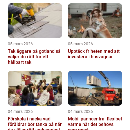
05 mars 2026
05 mars 2026
Takläggare på gotland så
Upptäck friheten med att
väljer du rätt för ett
investera i husvagnar
hållbart tak
04 mars 2026
04 mars 2026
Förskola i nacka vad
Mobil panncentral flexibel
föräldrar bör tänka på när
värme när det behövs
de väljer rätt verksamhet
som mest