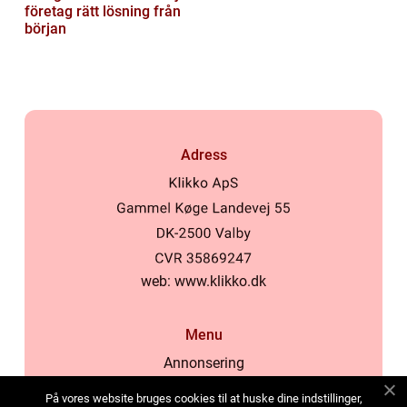
företag rätt lösning från
början
Adress
web:
www.klikko.dk
Menu
Annonsering
Om oss
På vores website bruges cookies til at huske dine indstillinger,