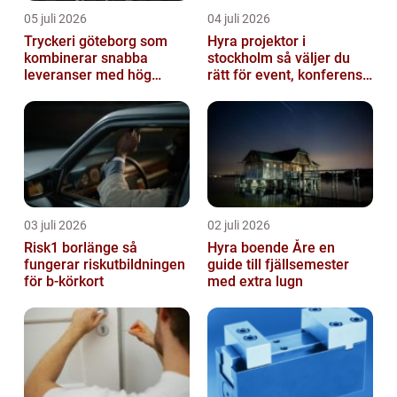
05 juli 2026
04 juli 2026
Tryckeri göteborg som
Hyra projektor i
kombinerar snabba
stockholm så väljer du
leveranser med hög
rätt för event, konferens
kvalitet
och mässa
03 juli 2026
02 juli 2026
Risk1 borlänge så
Hyra boende Åre en
fungerar riskutbildningen
guide till fjällsemester
för b-körkort
med extra lugn