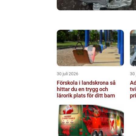
30 juli 2026
30 
Förskola i landskrona så
Ad
hittar du en trygg och
tv
lärorik plats för ditt barn
pr
st