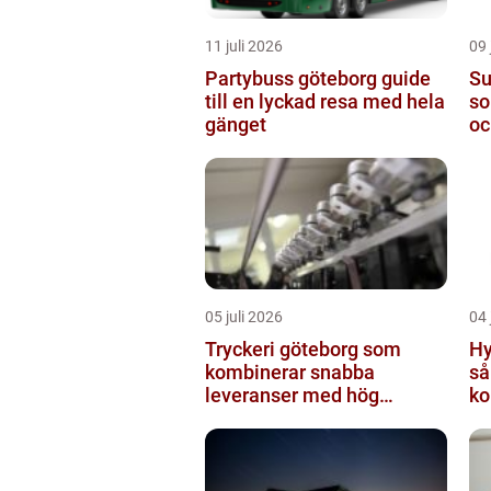
11 juli 2026
09 
Partybuss göteborg guide
Super
till en lyckad resa med hela
so
gänget
oc
05 juli 2026
04 
Tryckeri göteborg som
Hy
kombinerar snabba
så
leveranser med hög
ko
kvalitet