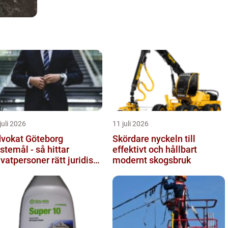
juli 2026
11 juli 2026
vokat Göteborg
Skördare nyckeln till
istemål - så hittar
effektivt och hållbart
ivatpersoner rätt juridiskt
modernt skogsbruk
öd