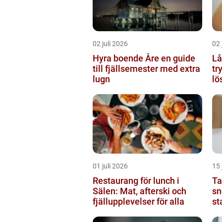
02 juli 2026
02 
Hyra boende Åre en guide
Lå
till fjällsemester med extra
tr
lugn
lö
01 juli 2026
15 
Restaurang för lunch i
Tan
Sälen: Mat, afterski och
sn
fjällupplevelser för alla
st