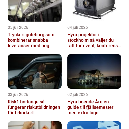
05 juli 2026
04 juli 2026
Tryckeri göteborg som
Hyra projektor i
kombinerar snabba
stockholm så väljer du
leveranser med hög
rätt för event, konferens
kvalitet
och mässa
03 juli 2026
02 juli 2026
Risk1 borlänge så
Hyra boende Åre en
fungerar riskutbildningen
guide till fjällsemester
för b-körkort
med extra lugn