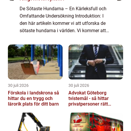
De Sötaste Hundarna – En Kärleksfull och
Omfattande Undersökning Introduktion: I
den här artikeln kommer vi att utforska de
sötaste hundarna i världen. Vi kommer att
ge en grundlig översikt över vad som gör en
hund söt och vilka typer av hundar...
30 juli 2026
30 juli 2026
Förskola i landskrona så
Advokat Göteborg
hittar du en trygg och
tvistemål - så hittar
lärorik plats för ditt barn
privatpersoner rätt
juridiskt stöd