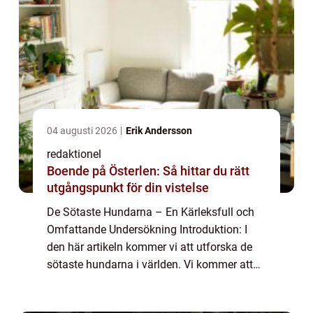
04 augusti 2026
Erik Andersson
redaktionel
Boende på Österlen: Så hittar du rätt
utgångspunkt för din vistelse
De Sötaste Hundarna – En Kärleksfull och
Omfattande Undersökning Introduktion: I
den här artikeln kommer vi att utforska de
sötaste hundarna i världen. Vi kommer att
ge en grundlig översikt över vad som gör en
hund söt och vilka typer av hundar...