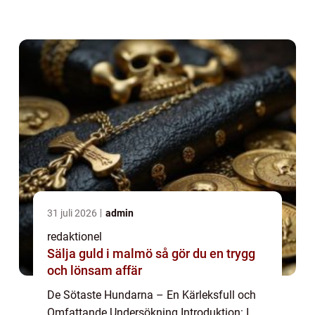
ge en grundlig översikt över vad som gör en
hund söt och vilka typer av hundar...
31 juli 2026
admin
redaktionel
Sälja guld i malmö så gör du en trygg
och lönsam affär
De Sötaste Hundarna – En Kärleksfull och
Omfattande Undersökning Introduktion: I