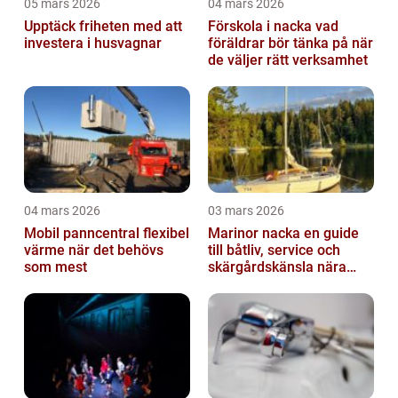
05 mars 2026
04 mars 2026
Upptäck friheten med att
Förskola i nacka vad
investera i husvagnar
föräldrar bör tänka på när
de väljer rätt verksamhet
04 mars 2026
03 mars 2026
Mobil panncentral flexibel
Marinor nacka en guide
värme när det behövs
till båtliv, service och
som mest
skärgårdskänsla nära
stan