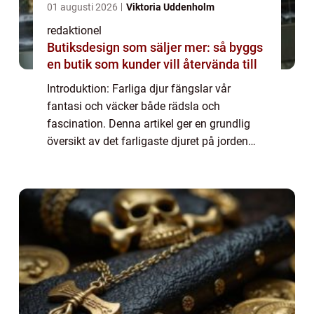
01 augusti 2026
Viktoria Uddenholm
redaktionel
Butiksdesign som säljer mer: så byggs
en butik som kunder vill återvända till
Introduktion: Farliga djur fängslar vår
fantasi och väcker både rädsla och
fascination. Denna artikel ger en grundlig
översikt av det farligaste djuret på jorden
och utforskar dess olika aspekter, inklusive
dess arter, popularitet och kvantitativa mä...