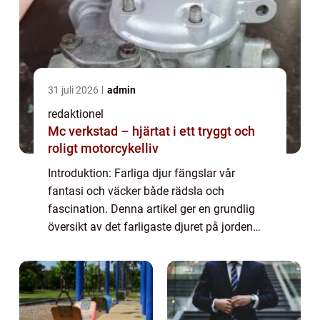
31 juli 2026
admin
redaktionel
Mc verkstad – hjärtat i ett tryggt och
roligt motorcykelliv
Introduktion: Farliga djur fängslar vår
fantasi och väcker både rädsla och
fascination. Denna artikel ger en grundlig
översikt av det farligaste djuret på jorden
och utforskar dess olika aspekter, inklusive
dess arter, popularitet och kvantitativa mä...