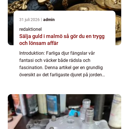
31 juli 2026
admin
redaktionel
Sälja guld i malmö så gör du en trygg
och lönsam affär
Introduktion: Farliga djur fängslar vår
fantasi och väcker både rädsla och
fascination. Denna artikel ger en grundlig
översikt av det farligaste djuret på jorden
och utforskar dess olika aspekter, inklusive
dess arter, popularitet och kvantitativa mä...