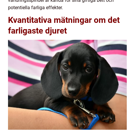
vandringsspindel är kända för sina giftiga bett och
potentiella farliga effekter.
Kvantitativa mätningar om det
farligaste djuret