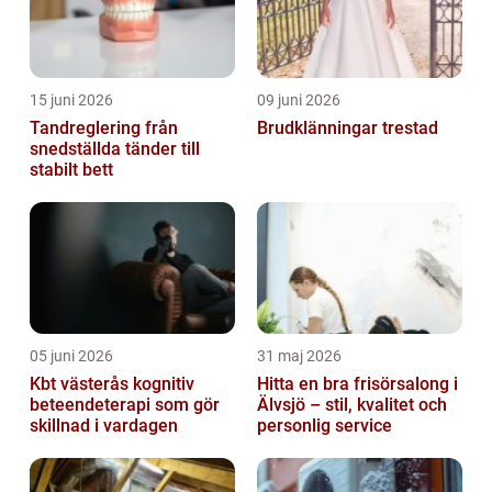
15 juni 2026
09 juni 2026
Tandreglering från
Brudklänningar trestad
snedställda tänder till
stabilt bett
05 juni 2026
31 maj 2026
Kbt västerås kognitiv
Hitta en bra frisörsalong i
beteendeterapi som gör
Älvsjö – stil, kvalitet och
skillnad i vardagen
personlig service