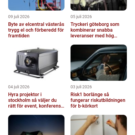
09 juli 2026
05 juli 2026
Byte av elcentral västerås
Tryckeri göteborg som
trygg el och förberedd för
kombinerar snabba
framtiden
leveranser med hög
kvalitet
04 juli 2026
03 juli 2026
Hyra projektor i
Risk1 borlänge så
stockholm så väljer du
fungerar riskutbildningen
rätt för event, konferens
för b-körkort
och mässa