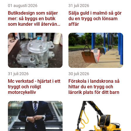
01 augusti 2026
31 juli 2026
Butiksdesign som säljer
Sälja guld i malmö så gör
mer: så byggs en butik
du en trygg och lönsam
som kunder vill återvända
affär
till
31 juli 2026
30 juli 2026
Mc verkstad - hjärtat i ett
Förskola i landskrona så
tryggt och roligt
hittar du en trygg och
motorcykelliv
lärorik plats för ditt barn