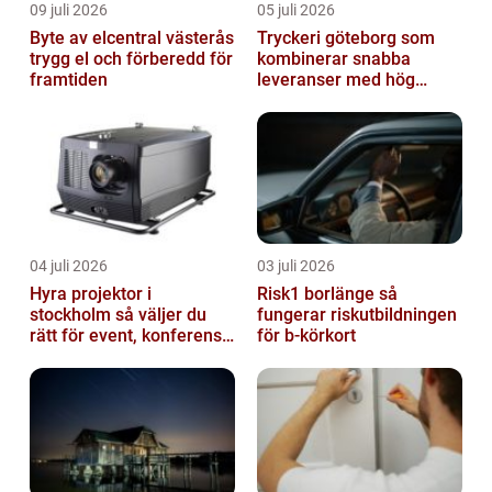
09 juli 2026
05 juli 2026
Byte av elcentral västerås
Tryckeri göteborg som
trygg el och förberedd för
kombinerar snabba
framtiden
leveranser med hög
kvalitet
04 juli 2026
03 juli 2026
Hyra projektor i
Risk1 borlänge så
stockholm så väljer du
fungerar riskutbildningen
rätt för event, konferens
för b-körkort
och mässa