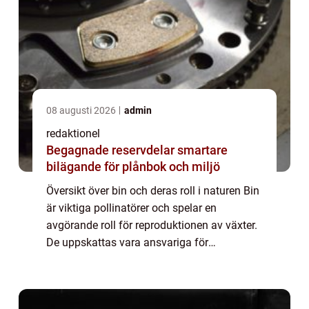
08 augusti 2026
admin
redaktionel
Begagnade reservdelar smartare
bilägande för plånbok och miljö
Översikt över bin och deras roll i naturen Bin
är viktiga pollinatörer och spelar en
avgörande roll för reproduktionen av växter.
De uppskattas vara ansvariga för
pollineringen av cirka 80% av världens
blommande växter. Genom att föra pollen
från man...