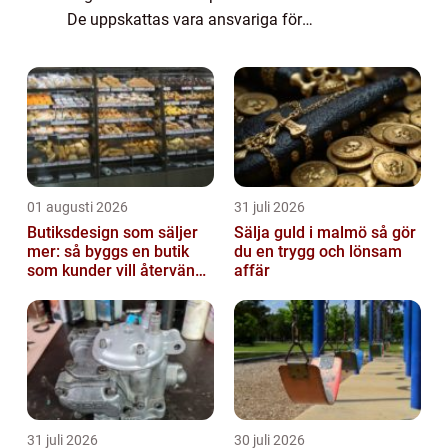
De uppskattas vara ansvariga för
pollineringen av cirka 80% av världens
blommande växter. Genom att föra pollen
från man...
01 augusti 2026
31 juli 2026
Butiksdesign som säljer
Sälja guld i malmö så gör
mer: så byggs en butik
du en trygg och lönsam
som kunder vill återvända
affär
till
31 juli 2026
30 juli 2026