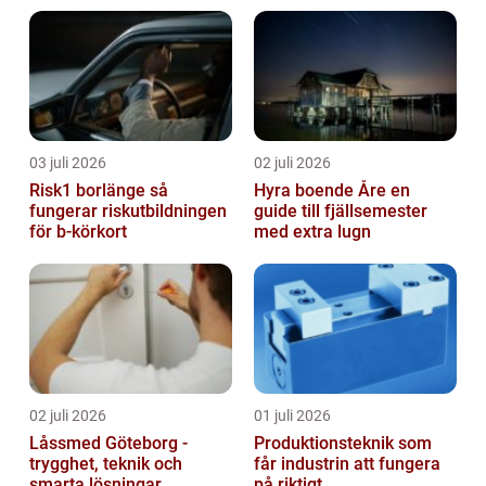
03 juli 2026
02 juli 2026
Risk1 borlänge så
Hyra boende Åre en
fungerar riskutbildningen
guide till fjällsemester
för b-körkort
med extra lugn
02 juli 2026
01 juli 2026
Låssmed Göteborg -
Produktionsteknik som
trygghet, teknik och
får industrin att fungera
smarta lösningar
på riktigt