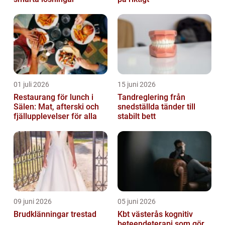
01 juli 2026
15 juni 2026
Restaurang för lunch i
Tandreglering från
Sälen: Mat, afterski och
snedställda tänder till
fjällupplevelser för alla
stabilt bett
09 juni 2026
05 juni 2026
Brudklänningar trestad
Kbt västerås kognitiv
beteendeterapi som gör