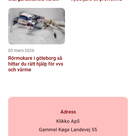
stan
03 mars 2026
Rörmokare i göteborg så
hittar du rätt hjälp för vvs
och värme
Adress