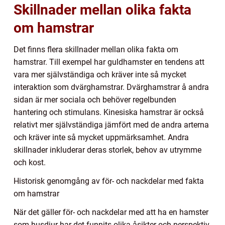
Skillnader mellan olika fakta
om hamstrar
Det finns flera skillnader mellan olika fakta om
hamstrar. Till exempel har guldhamster en tendens att
vara mer självständiga och kräver inte så mycket
interaktion som dvärghamstrar. Dvärghamstrar å andra
sidan är mer sociala och behöver regelbunden
hantering och stimulans. Kinesiska hamstrar är också
relativt mer självständiga jämfört med de andra arterna
och kräver inte så mycket uppmärksamhet. Andra
skillnader inkluderar deras storlek, behov av utrymme
och kost.
Historisk genomgång av för- och nackdelar med fakta
om hamstrar
När det gäller för- och nackdelar med att ha en hamster
som husdjur har det funnits olika åsikter och perspektiv