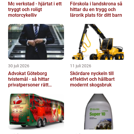
Mc verkstad - hjärtat i ett
Förskola i landskrona så
tryggt och roligt
hittar du en trygg och
motorcykelliv
lärorik plats för ditt barn
30 juli 2026
11 juli 2026
Advokat Göteborg
Skördare nyckeln till
tvistemål - så hittar
effektivt och hållbart
privatpersoner rätt
modernt skogsbruk
juridiskt stöd