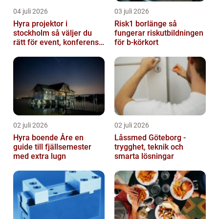
04 juli 2026
03 juli 2026
Hyra projektor i
Risk1 borlänge så
stockholm så väljer du
fungerar riskutbildningen
rätt för event, konferens
för b-körkort
och mässa
02 juli 2026
02 juli 2026
Hyra boende Åre en
Låssmed Göteborg -
guide till fjällsemester
trygghet, teknik och
med extra lugn
smarta lösningar