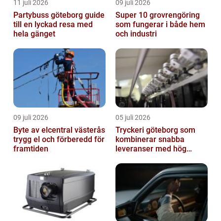
11 juli 2026
09 juli 2026
Partybuss göteborg guide
Super 10 grovrengöring
till en lyckad resa med
som fungerar i både hem
hela gänget
och industri
09 juli 2026
05 juli 2026
Byte av elcentral västerås
Tryckeri göteborg som
trygg el och förberedd för
kombinerar snabba
framtiden
leveranser med hög
kvalitet