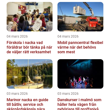
04 mars 2026
04 mars 2026
Förskola i nacka vad
Mobil panncentral flexibel
föräldrar bör tänka på när
värme när det behövs
de väljer rätt verksamhet
som mest
03 mars 2026
03 mars 2026
Marinor nacka en guide
Danskurser i malmö som
till båtliv, service och
håller hela vägen från
skärgårdskänsla nära
nybörjare till proffsnivå