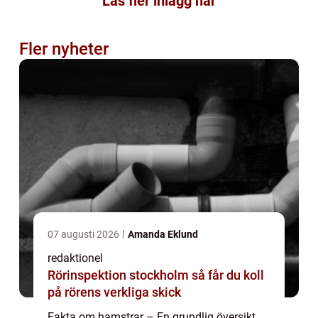
Läs fler inlägg här
Fler nyheter
07 augusti 2026
Amanda Eklund
redaktionel
Rörinspektion stockholm så får du koll
på rörens verkliga skick
Fakta om hamstrar – En grundlig översikt