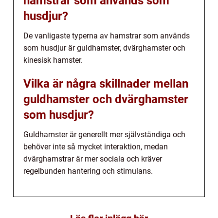
hamstrar som används som
husdjur?
De vanligaste typerna av hamstrar som används
som husdjur är guldhamster, dvärghamster och
kinesisk hamster.
Vilka är några skillnader mellan
guldhamster och dvärghamster
som husdjur?
Guldhamster är generellt mer självständiga och
behöver inte så mycket interaktion, medan
dvärghamstrar är mer sociala och kräver
regelbunden hantering och stimulans.