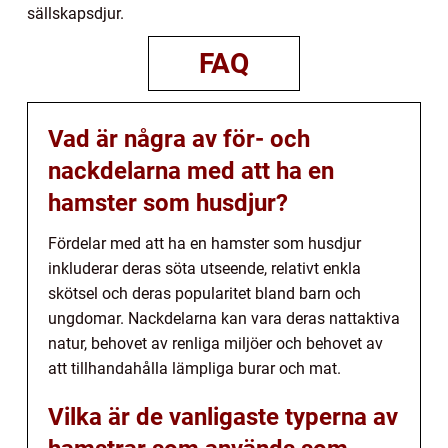
sällskapsdjur.
FAQ
Vad är några av för- och
nackdelarna med att ha en
hamster som husdjur?
Fördelar med att ha en hamster som husdjur
inkluderar deras söta utseende, relativt enkla
skötsel och deras popularitet bland barn och
ungdomar. Nackdelarna kan vara deras nattaktiva
natur, behovet av renliga miljöer och behovet av
att tillhandahålla lämpliga burar och mat.
Vilka är de vanligaste typerna av