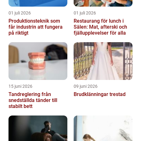
01 juli 2026
01 juli 2026
Produktionsteknik som
Restaurang för lunch i
får industrin att fungera
Sälen: Mat, afterski och
på riktigt
fjällupplevelser för alla
15 juni 2026
09 juni 2026
Tandreglering från
Brudklänningar trestad
snedställda tänder till
stabilt bett