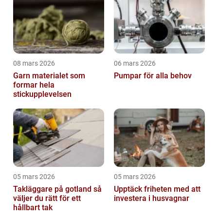
08 mars 2026
06 mars 2026
Garn materialet som
Pumpar för alla behov
formar hela
stickupplevelsen
05 mars 2026
05 mars 2026
Takläggare på gotland så
Upptäck friheten med att
väljer du rätt för ett
investera i husvagnar
hållbart tak