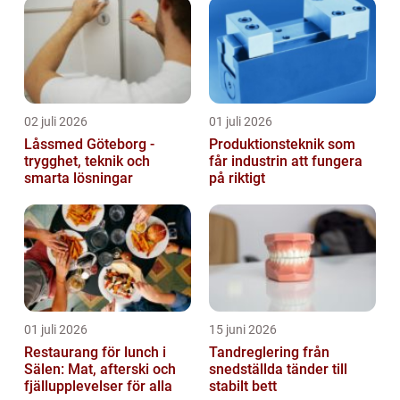
02 juli 2026
01 juli 2026
Låssmed Göteborg -
Produktionsteknik som
trygghet, teknik och
får industrin att fungera
smarta lösningar
på riktigt
01 juli 2026
15 juni 2026
Restaurang för lunch i
Tandreglering från
Sälen: Mat, afterski och
snedställda tänder till
fjällupplevelser för alla
stabilt bett