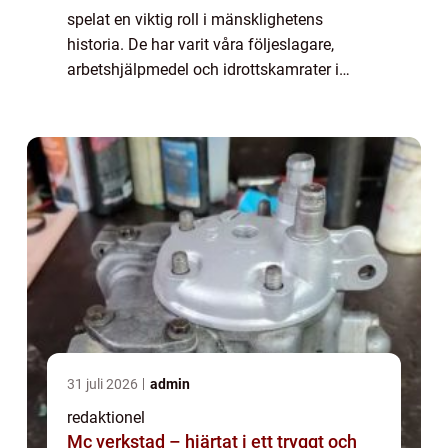
spelat en viktig roll i mänsklighetens
historia. De har varit våra följeslagare,
arbetshjälpmedel och idrottskamrater i
århundraden. I den här artikeln kommer vi
att utforska olika fakta om hästar, inklusive
de...
31 juli 2026
admin
redaktionel
Mc verkstad – hjärtat i ett tryggt och