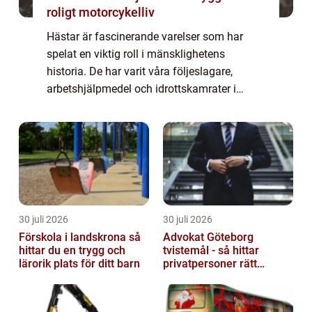
roligt motorcykelliv
Hästar är fascinerande varelser som har
spelat en viktig roll i mänsklighetens
historia. De har varit våra följeslagare,
arbetshjälpmedel och idrottskamrater i
århundraden. I den här artikeln kommer vi
att utforska olika fakta om hästar, inklusive
de...
30 juli 2026
30 juli 2026
Förskola i landskrona så
Advokat Göteborg
hittar du en trygg och
tvistemål - så hittar
lärorik plats för ditt barn
privatpersoner rätt
juridiskt stöd