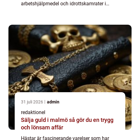
arbetshjälpmedel och idrottskamrater i
århundraden. I den här artikeln kommer vi
att utforska olika fakta om hästar, inklusive
de...
31 juli 2026
admin
redaktionel
Sälja guld i malmö så gör du en trygg
och lönsam affär
Hästar är fascinerande varelser som har