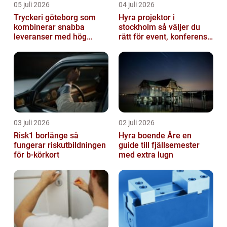
05 juli 2026
04 juli 2026
Tryckeri göteborg som
Hyra projektor i
kombinerar snabba
stockholm så väljer du
leveranser med hög
rätt för event, konferens
kvalitet
och mässa
03 juli 2026
02 juli 2026
Risk1 borlänge så
Hyra boende Åre en
fungerar riskutbildningen
guide till fjällsemester
för b-körkort
med extra lugn