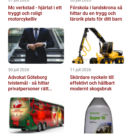
31 juli 2026
30 juli 2026
Mc verkstad - hjärtat i ett
Förskola i landskrona så
tryggt och roligt
hittar du en trygg och
motorcykelliv
lärorik plats för ditt barn
30 juli 2026
11 juli 2026
Advokat Göteborg
Skördare nyckeln till
tvistemål - så hittar
effektivt och hållbart
privatpersoner rätt
modernt skogsbruk
juridiskt stöd