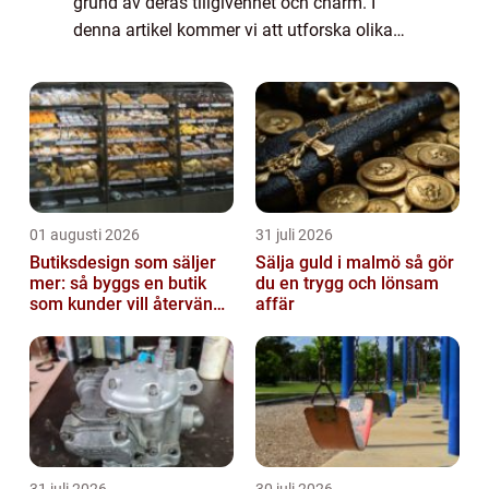
grund av deras tillgivenhet och charm. I
denna artikel kommer vi att utforska olika
fakta om marsvin, inklusive deras typer,
popularitet, kvantitativa mätningar, skil...
01 augusti 2026
31 juli 2026
Butiksdesign som säljer
Sälja guld i malmö så gör
mer: så byggs en butik
du en trygg och lönsam
som kunder vill återvända
affär
till