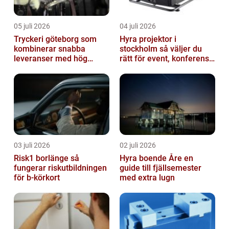
05 juli 2026
04 juli 2026
Tryckeri göteborg som
Hyra projektor i
kombinerar snabba
stockholm så väljer du
leveranser med hög
rätt för event, konferens
kvalitet
och mässa
03 juli 2026
02 juli 2026
Risk1 borlänge så
Hyra boende Åre en
fungerar riskutbildningen
guide till fjällsemester
för b-körkort
med extra lugn