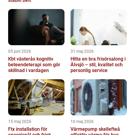
stabilt bett
05 juni 2026
31 maj 2026
Kbt västerås kognitiv
Hitta en bra frisörsalong i
beteendeterapi som gör
Älvsjö – stil, kvalitet och
skillnad i vardagen
personlig service
15 maj 2026
10 maj 2026
Ftx installation för
Värmepump skellefteå
energisnål och frisk
effektiv värme för hus