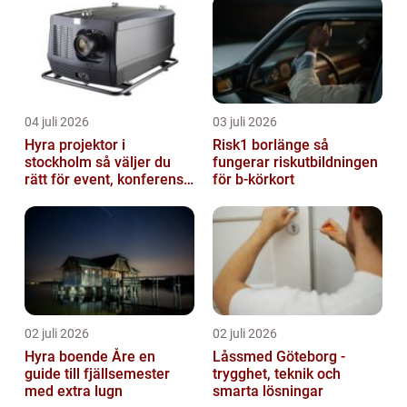
04 juli 2026
03 juli 2026
Hyra projektor i
Risk1 borlänge så
stockholm så väljer du
fungerar riskutbildningen
rätt för event, konferens
för b-körkort
och mässa
02 juli 2026
02 juli 2026
Hyra boende Åre en
Låssmed Göteborg -
guide till fjällsemester
trygghet, teknik och
med extra lugn
smarta lösningar