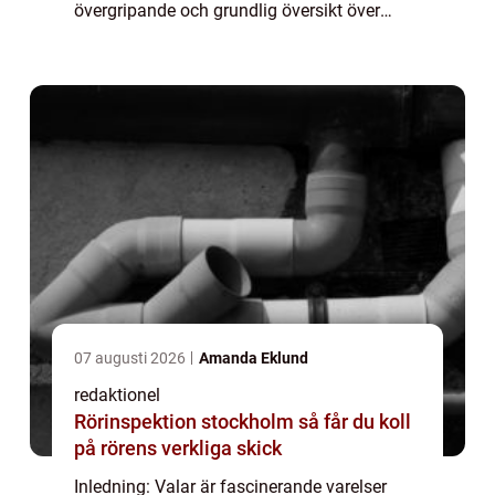
övergripande och grundlig översikt över
fakta om valar. Vi kommer att utforska de
olika typerna av valar, deras popularitet och
även dis...
07 augusti 2026
Amanda Eklund
redaktionel
Rörinspektion stockholm så får du koll
på rörens verkliga skick
Inledning: Valar är fascinerande varelser