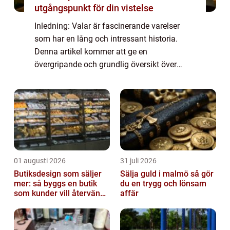
utgångspunkt för din vistelse
Inledning: Valar är fascinerande varelser
som har en lång och intressant historia.
Denna artikel kommer att ge en
övergripande och grundlig översikt över
fakta om valar. Vi kommer att utforska de
olika typerna av valar, deras popularitet och
även dis...
01 augusti 2026
31 juli 2026
Butiksdesign som säljer
Sälja guld i malmö så gör
mer: så byggs en butik
du en trygg och lönsam
som kunder vill återvända
affär
till