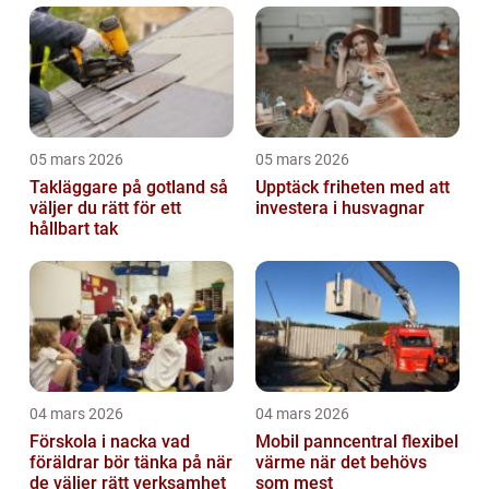
05 mars 2026
05 mars 2026
Takläggare på gotland så
Upptäck friheten med att
väljer du rätt för ett
investera i husvagnar
hållbart tak
04 mars 2026
04 mars 2026
Förskola i nacka vad
Mobil panncentral flexibel
föräldrar bör tänka på när
värme när det behövs
de väljer rätt verksamhet
som mest