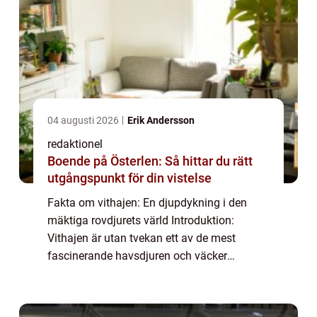
04 augusti 2026
Erik Andersson
redaktionel
Boende på Österlen: Så hittar du rätt
utgångspunkt för din vistelse
Fakta om vithajen: En djupdykning i den
mäktiga rovdjurets värld Introduktion:
Vithajen är utan tvekan ett av de mest
fascinerande havsdjuren och väcker
nyfikenhet och rädsla hos människor över
hela världen. I denna artikel kommer vi att
utforska oli...