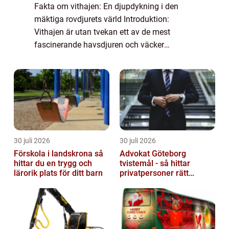
Fakta om vithajen: En djupdykning i den
mäktiga rovdjurets värld Introduktion:
Vithajen är utan tvekan ett av de mest
fascinerande havsdjuren och väcker
nyfikenhet och rädsla hos människor över
hela världen. I denna artikel kommer vi att
utforska oli...
30 juli 2026
30 juli 2026
Förskola i landskrona så
Advokat Göteborg
hittar du en trygg och
tvistemål - så hittar
lärorik plats för ditt barn
privatpersoner rätt
juridiskt stöd