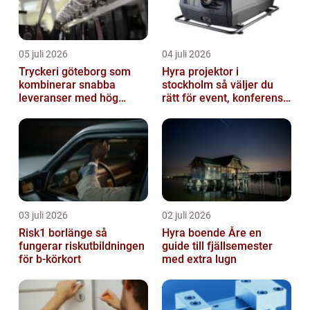
05 juli 2026
04 juli 2026
Tryckeri göteborg som
Hyra projektor i
kombinerar snabba
stockholm så väljer du
leveranser med hög
rätt för event, konferens
kvalitet
och mässa
03 juli 2026
02 juli 2026
Risk1 borlänge så
Hyra boende Åre en
fungerar riskutbildningen
guide till fjällsemester
för b-körkort
med extra lugn