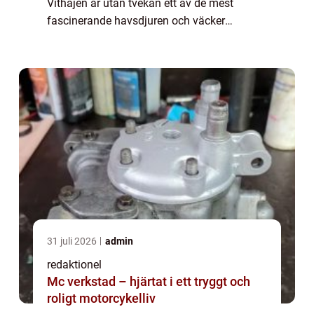
Vithajen är utan tvekan ett av de mest
fascinerande havsdjuren och väcker
nyfikenhet och rädsla hos människor över
hela världen. I denna artikel kommer vi att
utforska oli...
31 juli 2026
admin
redaktionel
Mc verkstad – hjärtat i ett tryggt och
roligt motorcykelliv