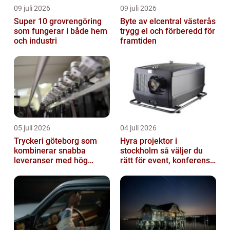
09 juli 2026
09 juli 2026
Super 10 grovrengöring
Byte av elcentral västerås
som fungerar i både hem
trygg el och förberedd för
och industri
framtiden
05 juli 2026
04 juli 2026
Tryckeri göteborg som
Hyra projektor i
kombinerar snabba
stockholm så väljer du
leveranser med hög
rätt för event, konferens
kvalitet
och mässa