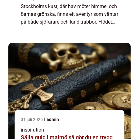
Stockholms kust, där hav möter himmel och
öarnas grönska, finns ett äventyr som väntar
på både sjöfarare och landkrabbor. Flödet
av båtar me...
31 juli 2026
admin
inspiration
Sälja guld i malmö så gör du en trygg