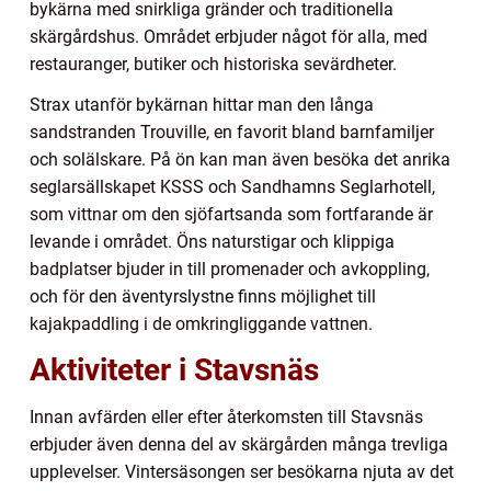
bykärna med snirkliga gränder och traditionella
skärgårdshus. Området erbjuder något för alla, med
restauranger, butiker och historiska sevärdheter.
Strax utanför bykärnan hittar man den långa
sandstranden Trouville, en favorit bland barnfamiljer
och solälskare. På ön kan man även besöka det anrika
seglarsällskapet KSSS och Sandhamns Seglarhotell,
som vittnar om den sjöfartsanda som fortfarande är
levande i området. Öns naturstigar och klippiga
badplatser bjuder in till promenader och avkoppling,
och för den äventyrslystne finns möjlighet till
kajakpaddling i de omkringliggande vattnen.
Aktiviteter i Stavsnäs
Innan avfärden eller efter återkomsten till Stavsnäs
erbjuder även denna del av skärgården många trevliga
upplevelser. Vintersäsongen ser besökarna njuta av det