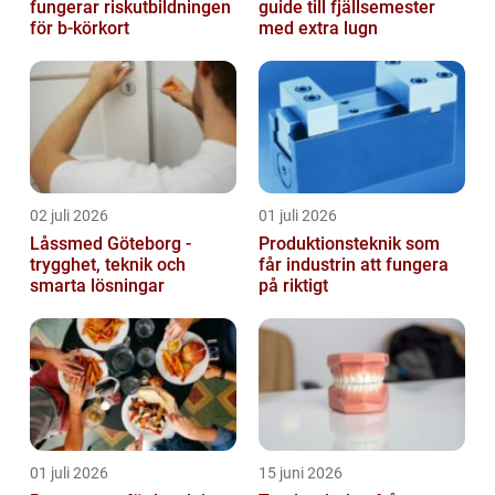
fungerar riskutbildningen
guide till fjällsemester
för b-körkort
med extra lugn
02 juli 2026
01 juli 2026
Låssmed Göteborg -
Produktionsteknik som
trygghet, teknik och
får industrin att fungera
smarta lösningar
på riktigt
01 juli 2026
15 juni 2026