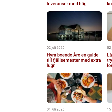
leveranser med hög
ko
kvalitet
02 juli 2026
02 
Hyra boende Åre en guide
Lå
till fjällsemester med extra
tr
lugn
lö
01 juli 2026
15 