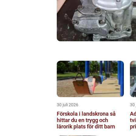
30 juli 2026
30 
Förskola i landskrona så
Ad
hittar du en trygg och
tv
lärorik plats för ditt barn
pr
st