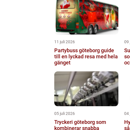
11 juli 2026
09 
Partybuss göteborg guide
Super
till en lyckad resa med hela
so
gänget
oc
05 juli 2026
04 
Tryckeri göteborg som
Hy
kombinerar snabba
så