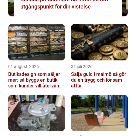
utgångspunkt för din vistelse
01 augusti 2026
31 juli 2026
Butiksdesign som säljer
Sälja guld i malmö så gör
mer: så byggs en butik
du en trygg och lönsam
som kunder vill återvända
affär
till