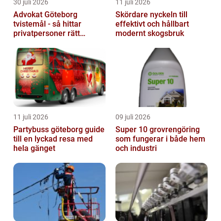
30 juli 2026
11 juli 2026
Advokat Göteborg
Skördare nyckeln till
tvistemål - så hittar
effektivt och hållbart
privatpersoner rätt
modernt skogsbruk
juridiskt stöd
11 juli 2026
09 juli 2026
Partybuss göteborg guide
Super 10 grovrengöring
till en lyckad resa med
som fungerar i både hem
hela gänget
och industri