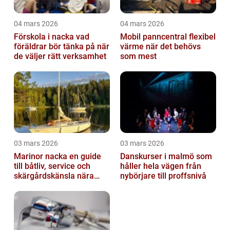
04 mars 2026
04 mars 2026
Förskola i nacka vad
Mobil panncentral flexibel
föräldrar bör tänka på när
värme när det behövs
de väljer rätt verksamhet
som mest
03 mars 2026
03 mars 2026
Marinor nacka en guide
Danskurser i malmö som
till båtliv, service och
håller hela vägen från
skärgårdskänsla nära
nybörjare till proffsnivå
stan