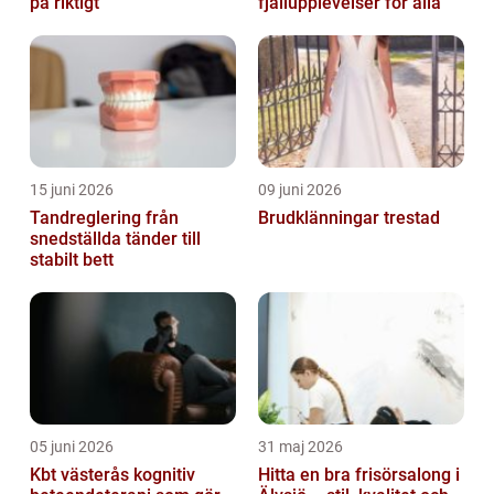
på riktigt
fjällupplevelser för alla
15 juni 2026
09 juni 2026
Tandreglering från
Brudklänningar trestad
snedställda tänder till
stabilt bett
05 juni 2026
31 maj 2026
Kbt västerås kognitiv
Hitta en bra frisörsalong i