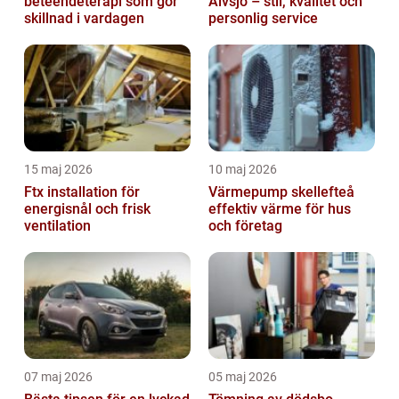
beteendeterapi som gör
Älvsjö – stil, kvalitet och
skillnad i vardagen
personlig service
15 maj 2026
10 maj 2026
Ftx installation för
Värmepump skellefteå
energisnål och frisk
effektiv värme för hus
ventilation
och företag
07 maj 2026
05 maj 2026