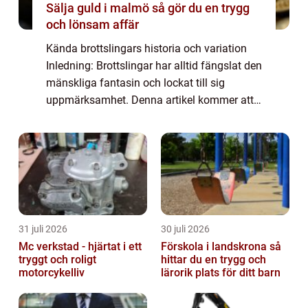
Sälja guld i malmö så gör du en trygg
och lönsam affär
Kända brottslingars historia och variation
Inledning: Brottslingar har alltid fängslat den
mänskliga fantasin och lockat till sig
uppmärksamhet. Denna artikel kommer att
utforska den fascinerande världen av kända
brottslingar och deras variation. Frå...
31 juli 2026
30 juli 2026
Mc verkstad - hjärtat i ett
Förskola i landskrona så
tryggt och roligt
hittar du en trygg och
motorcykelliv
lärorik plats för ditt barn