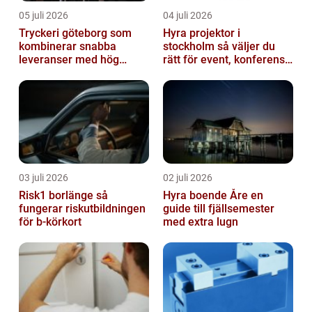
05 juli 2026
04 juli 2026
Tryckeri göteborg som
Hyra projektor i
kombinerar snabba
stockholm så väljer du
leveranser med hög
rätt för event, konferens
kvalitet
och mässa
03 juli 2026
02 juli 2026
Risk1 borlänge så
Hyra boende Åre en
fungerar riskutbildningen
guide till fjällsemester
för b-körkort
med extra lugn