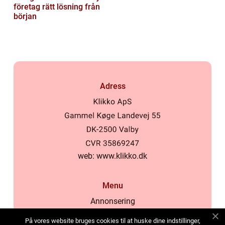
företag rätt lösning från
början
Adress
web:
www.klikko.dk
Menu
Annonsering
Om oss
På vores website bruges cookies til at huske dine indstillinger,