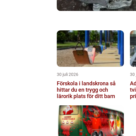
30 juli 2026
30 
Förskola i landskrona så
Ad
hittar du en trygg och
tv
lärorik plats för ditt barn
pr
st