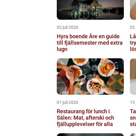
02 juli 2026
02 
Hyra boende Åre en guide
Lå
till fjällsemester med extra
tr
lugn
lö
01 juli 2026
15 
Restaurang för lunch i
Tan
Sälen: Mat, afterski och
sn
fjällupplevelser för alla
st