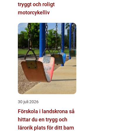
tryggt och roligt
motorcykelliv
30 juli 2026
Förskola i landskrona så
hittar du en trygg och
lärorik plats för ditt barn