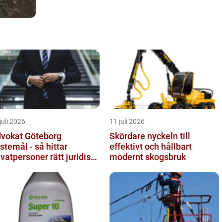
juli 2026
11 juli 2026
vokat Göteborg
Skördare nyckeln till
istemål - så hittar
effektivt och hållbart
ivatpersoner rätt juridiskt
modernt skogsbruk
öd