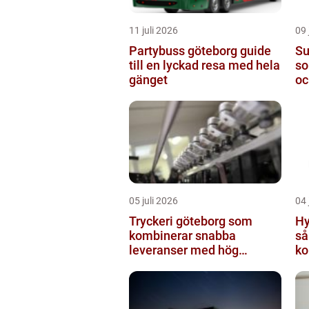
11 juli 2026
09 
Partybuss göteborg guide
Super
till en lyckad resa med hela
so
gänget
oc
05 juli 2026
04 
Tryckeri göteborg som
Hy
kombinerar snabba
så
leveranser med hög
ko
kvalitet