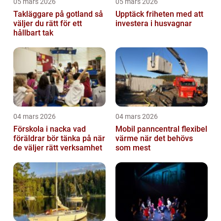
05 mars 2026
05 mars 2026
Takläggare på gotland så
Upptäck friheten med att
väljer du rätt för ett
investera i husvagnar
hållbart tak
04 mars 2026
04 mars 2026
Förskola i nacka vad
Mobil panncentral flexibel
föräldrar bör tänka på när
värme när det behövs
de väljer rätt verksamhet
som mest