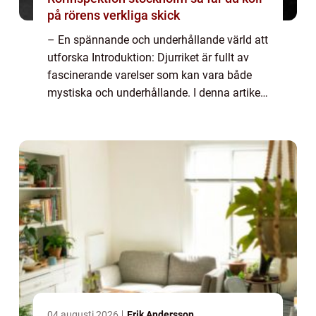
på rörens verkliga skick
– En spännande och underhållande värld att
utforska Introduktion: Djurriket är fullt av
fascinerande varelser som kan vara både
mystiska och underhållande. I denna artikel
kommer vi att utforska rolig fakta om djur
och ge dig en grundlig översi...
04 augusti 2026
Erik Andersson