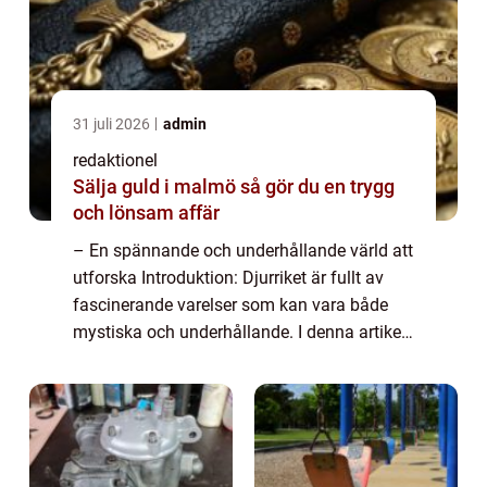
31 juli 2026
admin
redaktionel
Sälja guld i malmö så gör du en trygg
och lönsam affär
– En spännande och underhållande värld att
utforska Introduktion: Djurriket är fullt av
fascinerande varelser som kan vara både
mystiska och underhållande. I denna artikel
kommer vi att utforska rolig fakta om djur
och ge dig en grundlig översi...