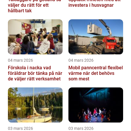
väljer du rätt för ett
investera i husvagnar
hållbart tak
04 mars 2026
04 mars 2026
Förskola i nacka vad
Mobil panncentral flexibel
föräldrar bör tänka på när
värme när det behövs
de väljer rätt verksamhet
som mest
03 mars 2026
03 mars 2026