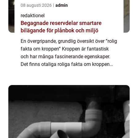
08 augusti 2026
admin
redaktionel
Begagnade reservdelar smartare
bilägande för plånbok och miljö
En övergripande, grundlig översikt över ”rolig
fakta om kroppen” Kroppen är fantastisk
och har många fascinerande egenskaper.
Det finns otaliga roliga fakta om kroppen
som ofta väcker förundran och nyfikenhet. I
denna artikel kommer vi at...