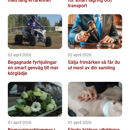
med lång erfarenhet
för smart lagring och
transport
02 april 2026
02 april 2026
Begagnade fyrhjulingar
Sälja frimärken så får du
en smart genväg till mer
ut mest av din samling
körglädje
01 april 2026
01 april 2026
Begravningsblommor i
Första hjälpen utbildning