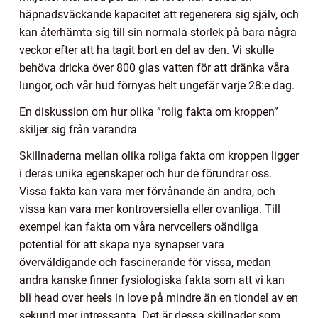
häpnadsväckande kapacitet att regenerera sig själv, och
kan återhämta sig till sin normala storlek på bara några
veckor efter att ha tagit bort en del av den. Vi skulle
behöva dricka över 800 glas vatten för att dränka våra
lungor, och vår hud förnyas helt ungefär varje 28:e dag.
En diskussion om hur olika ”rolig fakta om kroppen”
skiljer sig från varandra
Skillnaderna mellan olika roliga fakta om kroppen ligger
i deras unika egenskaper och hur de förundrar oss.
Vissa fakta kan vara mer förvånande än andra, och
vissa kan vara mer kontroversiella eller ovanliga. Till
exempel kan fakta om våra nervcellers oändliga
potential för att skapa nya synapser vara
överväldigande och fascinerande för vissa, medan
andra kanske finner fysiologiska fakta som att vi kan
bli head over heels in love på mindre än en tiondel av en
sekund mer intressanta. Det är dessa skillnader som