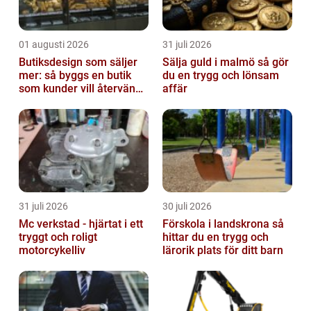
01 augusti 2026
31 juli 2026
Butiksdesign som säljer
Sälja guld i malmö så gör
mer: så byggs en butik
du en trygg och lönsam
som kunder vill återvända
affär
till
31 juli 2026
30 juli 2026
Mc verkstad - hjärtat i ett
Förskola i landskrona så
tryggt och roligt
hittar du en trygg och
motorcykelliv
lärorik plats för ditt barn