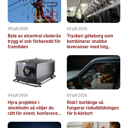
09 juli 2026
05 juli 2026
Byte av elcentral västerås
Tryckeri göteborg som
trygg el och förberedd för
kombinerar snabba
framtiden
leveranser med hög
kvalitet
04 juli 2026
03 juli 2026
Hyra projektor i
Risk1 borlänge så
stockholm så väljer du
fungerar riskutbildningen
rätt för event, konferens
för b-körkort
och mässa