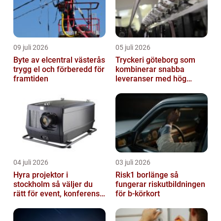
09 juli 2026
05 juli 2026
Byte av elcentral västerås
Tryckeri göteborg som
trygg el och förberedd för
kombinerar snabba
framtiden
leveranser med hög
kvalitet
04 juli 2026
03 juli 2026
Hyra projektor i
Risk1 borlänge så
stockholm så väljer du
fungerar riskutbildningen
rätt för event, konferens
för b-körkort
och mässa