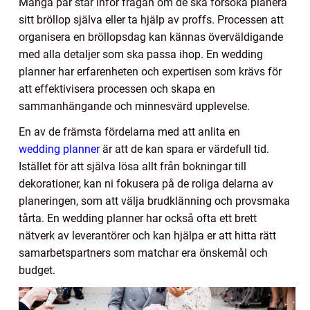
Många par står inför frågan om de ska försöka planera
sitt bröllop själva eller ta hjälp av proffs. Processen att
organisera en bröllopsdag kan kännas överväldigande
med alla detaljer som ska passa ihop. En wedding
planner har erfarenheten och expertisen som krävs för
att effektivisera processen och skapa en
sammanhängande och minnesvärd upplevelse.
En av de främsta fördelarna med att anlita en
wedding planner
är att de kan spara er värdefull tid.
Istället för att själva lösa allt från bokningar till
dekorationer, kan ni fokusera på de roliga delarna av
planeringen, som att välja brudklänning och provsmaka
tårta. En wedding planner har också ofta ett brett
nätverk av leverantörer och kan hjälpa er att hitta rätt
samarbetspartners som matchar era önskemål och
budget.