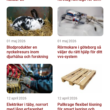
verksamhet
01 maj 2026
01 maj 2026
Blodprodukter en
Rörmokare i göteborg så
nyckelresurs inom
väljer du rätt hjälp för ditt
djurhälsa och forskning
vvs-system
12 april 2026
12 april 2026
Elektriker i täby, norrort
Pallkrage flexibel lösning
med lång erfarenhet
för smart lagring och