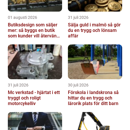
01 augusti 2026
31 juli 2026
Butiksdesign som säljer
Sälja guld i malmö så gör
mer: så byggs en butik
du en trygg och lönsam
som kunder vill återvända
affär
till
31 juli 2026
30 juli 2026
Mc verkstad - hjärtat i ett
Förskola i landskrona så
tryggt och roligt
hittar du en trygg och
motorcykelliv
lärorik plats för ditt barn