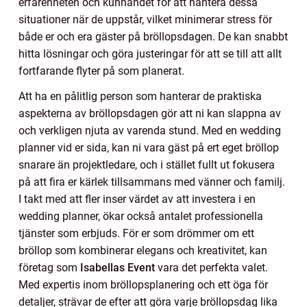
erfarenheten och kunnandet för att hantera dessa
situationer när de uppstår, vilket minimerar stress för
både er och era gäster på bröllopsdagen. De kan snabbt
hitta lösningar och göra justeringar för att se till att allt
fortfarande flyter på som planerat.
Att ha en pålitlig person som hanterar de praktiska
aspekterna av bröllopsdagen gör att ni kan slappna av
och verkligen njuta av varenda stund. Med en wedding
planner vid er sida, kan ni vara gäst på ert eget bröllop
snarare än projektledare, och i stället fullt ut fokusera
på att fira er kärlek tillsammans med vänner och familj.
I takt med att fler inser värdet av att investera i en
wedding planner, ökar också antalet professionella
tjänster som erbjuds. För er som drömmer om ett
bröllop som kombinerar elegans och kreativitet, kan
företag som
Isabellas Event
vara det perfekta valet.
Med expertis inom bröllopsplanering och ett öga för
detaljer, strävar de efter att göra varje bröllopsdag lika