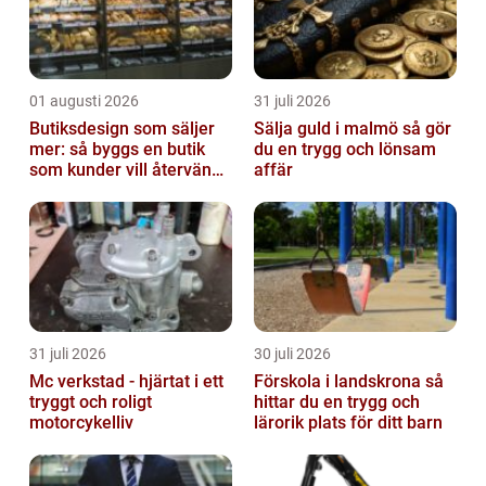
01 augusti 2026
31 juli 2026
Butiksdesign som säljer
Sälja guld i malmö så gör
mer: så byggs en butik
du en trygg och lönsam
som kunder vill återvända
affär
till
31 juli 2026
30 juli 2026
Mc verkstad - hjärtat i ett
Förskola i landskrona så
tryggt och roligt
hittar du en trygg och
motorcykelliv
lärorik plats för ditt barn