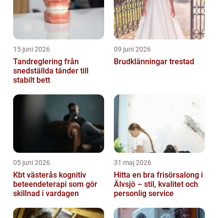
15 juni 2026
09 juni 2026
Tandreglering från
Brudklänningar trestad
snedställda tänder till
stabilt bett
05 juni 2026
31 maj 2026
Kbt västerås kognitiv
Hitta en bra frisörsalong i
beteendeterapi som gör
Älvsjö – stil, kvalitet och
skillnad i vardagen
personlig service