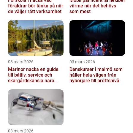
Förskola i nacka vad
Mobil panncentral flexibel
föräldrar bör tänka på när
värme när det behövs
de väljer rätt verksamhet
som mest
03 mars 2026
03 mars 2026
Marinor nacka en guide
Danskurser i malmö som
till båtliv, service och
håller hela vägen från
skärgårdskänsla nära
nybörjare till proffsnivå
stan
03 mars 2026