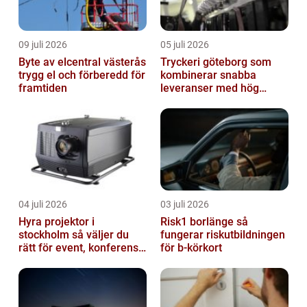
09 juli 2026
05 juli 2026
Byte av elcentral västerås
Tryckeri göteborg som
trygg el och förberedd för
kombinerar snabba
framtiden
leveranser med hög
kvalitet
04 juli 2026
03 juli 2026
Hyra projektor i
Risk1 borlänge så
stockholm så väljer du
fungerar riskutbildningen
rätt för event, konferens
för b-körkort
och mässa