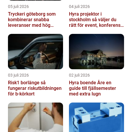
05 juli 2026
04 juli 2026
Tryckeri göteborg som
Hyra projektor i
kombinerar snabba
stockholm så väljer du
leveranser med hög
rätt för event, konferens
kvalitet
och mässa
03 juli 2026
02 juli 2026
Risk1 borlänge så
Hyra boende Åre en
fungerar riskutbildningen
guide till fjällsemester
för b-körkort
med extra lugn