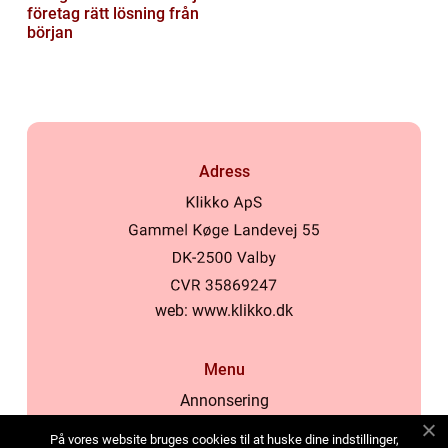
företag rätt lösning från
början
Adress
web:
www.klikko.dk
Menu
Annonsering
Om oss
På vores website bruges cookies til at huske dine indstillinger,