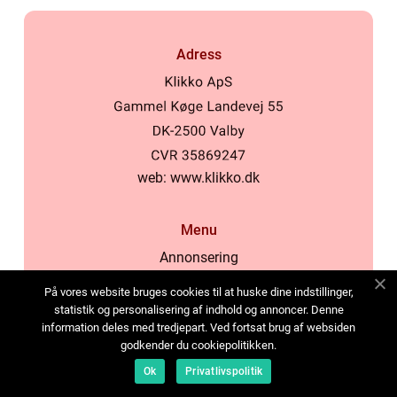
Adress
web:
www.klikko.dk
Menu
Annonsering
Om oss
På vores website bruges cookies til at huske dine indstillinger,
Cookies
statistik og personalisering af indhold og annoncer. Denne
information deles med tredjepart. Ved fortsat brug af websiden
Kontakta oss
godkender du cookiepolitikken.
Sitemap
Ok
Privatlivspolitik