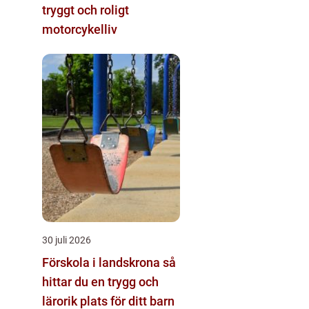
tryggt och roligt
motorcykelliv
30 juli 2026
Förskola i landskrona så
hittar du en trygg och
lärorik plats för ditt barn