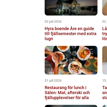
02 juli 2026
02 
Hyra boende Åre en guide
Lå
till fjällsemester med extra
tr
lugn
lö
01 juli 2026
15 
Restaurang för lunch i
Tan
Sälen: Mat, afterski och
sn
fjällupplevelser för alla
st