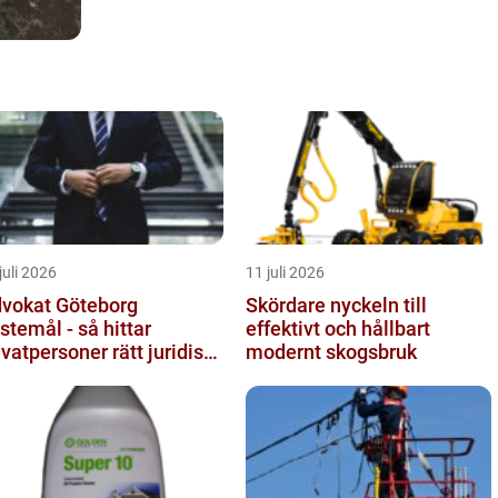
juli 2026
11 juli 2026
vokat Göteborg
Skördare nyckeln till
istemål - så hittar
effektivt och hållbart
ivatpersoner rätt juridiskt
modernt skogsbruk
öd