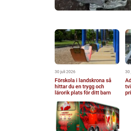
30 juli 2026
30 
Förskola i landskrona så
Ad
hittar du en trygg och
tv
lärorik plats för ditt barn
pr
st