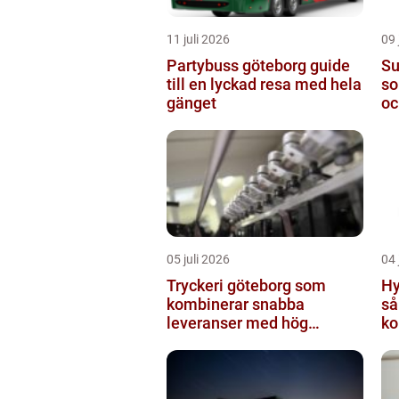
11 juli 2026
09 
Partybuss göteborg guide
Super
till en lyckad resa med hela
so
gänget
oc
05 juli 2026
04 
Tryckeri göteborg som
Hy
kombinerar snabba
så
leveranser med hög
ko
kvalitet