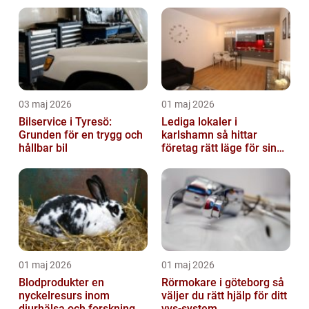
03 maj 2026
01 maj 2026
Bilservice i Tyresö:
Lediga lokaler i
Grunden för en trygg och
karlshamn så hittar
hållbar bil
företag rätt läge för sin
verksamhet
01 maj 2026
01 maj 2026
Blodprodukter en
Rörmokare i göteborg så
nyckelresurs inom
väljer du rätt hjälp för ditt
djurhälsa och forskning
vvs-system