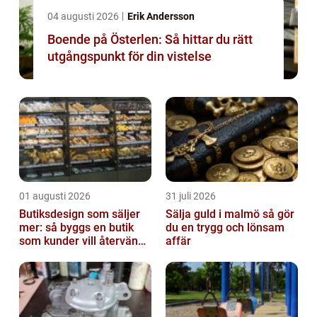
04 augusti 2026
Erik Andersson
Boende på Österlen: Så hittar du rätt
utgångspunkt för din vistelse
01 augusti 2026
31 juli 2026
Butiksdesign som säljer
Sälja guld i malmö så gör
mer: så byggs en butik
du en trygg och lönsam
som kunder vill återvända
affär
till