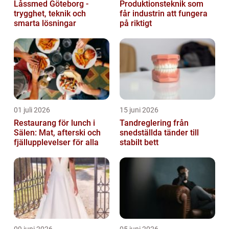
Låssmed Göteborg -
Produktionsteknik som
trygghet, teknik och
får industrin att fungera
smarta lösningar
på riktigt
01 juli 2026
15 juni 2026
Restaurang för lunch i
Tandreglering från
Sälen: Mat, afterski och
snedställda tänder till
fjällupplevelser för alla
stabilt bett
09 juni 2026
05 juni 2026