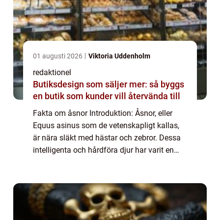
01 augusti 2026
Viktoria Uddenholm
redaktionel
Butiksdesign som säljer mer: så byggs
en butik som kunder vill återvända till
Fakta om åsnor Introduktion: Åsnor, eller
Equus asinus som de vetenskapligt kallas,
är nära släkt med hästar och zebror. Dessa
intelligenta och hårdföra djur har varit en
oumbärlig del av människans historia i
århundraden. I denna artikel kommer vi a...