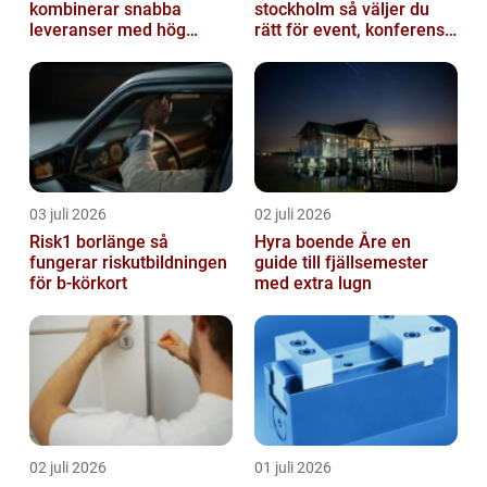
kombinerar snabba
stockholm så väljer du
leveranser med hög
rätt för event, konferens
kvalitet
och mässa
03 juli 2026
02 juli 2026
Risk1 borlänge så
Hyra boende Åre en
fungerar riskutbildningen
guide till fjällsemester
för b-körkort
med extra lugn
02 juli 2026
01 juli 2026