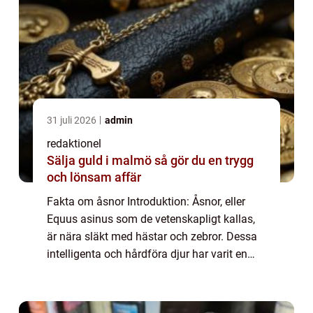
31 juli 2026
admin
redaktionel
Sälja guld i malmö så gör du en trygg
och lönsam affär
Fakta om åsnor Introduktion: Åsnor, eller
Equus asinus som de vetenskapligt kallas,
är nära släkt med hästar och zebror. Dessa
intelligenta och hårdföra djur har varit en
oumbärlig del av människans historia i
århundraden. I denna artikel kommer vi a...