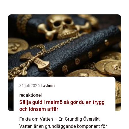
ekosystem. I denna artikel kommer vi att
utforska fakta om vatten från olika p...
31 juli 2026
admin
redaktionel
Sälja guld i malmö så gör du en trygg
och lönsam affär
Fakta om Vatten – En Grundlig Översikt
Vatten är en grundläggande komponent för