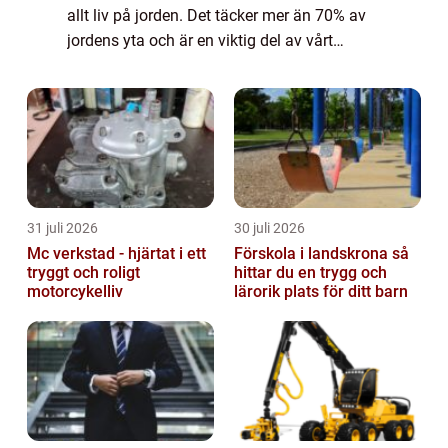
allt liv på jorden. Det täcker mer än 70% av
jordens yta och är en viktig del av vårt
ekosystem. I denna artikel kommer vi att
utforska fakta om vatten från olika p...
31 juli 2026
30 juli 2026
Mc verkstad - hjärtat i ett
Förskola i landskrona så
tryggt och roligt
hittar du en trygg och
motorcykelliv
lärorik plats för ditt barn