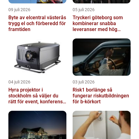
09 juli 2026
05 juli 2026
Byte av elcentral västerås
Tryckeri göteborg som
trygg el och förberedd för
kombinerar snabba
framtiden
leveranser med hög
kvalitet
04 juli 2026
03 juli 2026
Hyra projektor i
Risk1 borlänge så
stockholm så väljer du
fungerar riskutbildningen
rätt för event, konferens
för b-körkort
och mässa