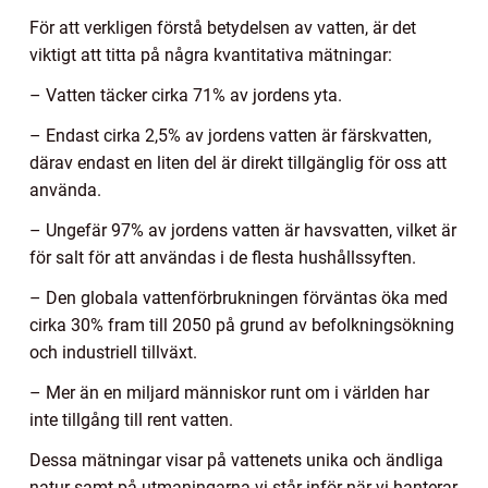
För att verkligen förstå betydelsen av vatten, är det
viktigt att titta på några kvantitativa mätningar:
– Vatten täcker cirka 71% av jordens yta.
– Endast cirka 2,5% av jordens vatten är färskvatten,
därav endast en liten del är direkt tillgänglig för oss att
använda.
– Ungefär 97% av jordens vatten är havsvatten, vilket är
för salt för att användas i de flesta hushållssyften.
– Den globala vattenförbrukningen förväntas öka med
cirka 30% fram till 2050 på grund av befolkningsökning
och industriell tillväxt.
– Mer än en miljard människor runt om i världen har
inte tillgång till rent vatten.
Dessa mätningar visar på vattenets unika och ändliga
natur samt på utmaningarna vi står inför när vi hanterar