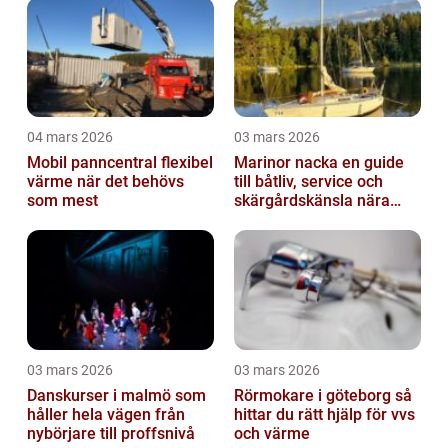
04 mars 2026
03 mars 2026
Mobil panncentral flexibel
Marinor nacka en guide
värme när det behövs
till båtliv, service och
som mest
skärgårdskänsla nära
stan
03 mars 2026
03 mars 2026
Danskurser i malmö som
Rörmokare i göteborg så
håller hela vägen från
hittar du rätt hjälp för vvs
nybörjare till proffsnivå
och värme