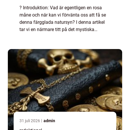
? Introduktion: Vad är egentligen en rosa
måne och när kan vi förvänta oss att få se
denna färgglada natursyn? I denna artikel
tar vi en närmare titt på det mystiska
fenomenet ”rosa måne” – dess
övergripande betydelse, olika typer o...
31 juli 2026
admin