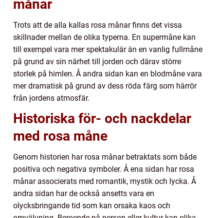
månar
Trots att de alla kallas rosa månar finns det vissa
skillnader mellan de olika typerna. En supermåne kan
till exempel vara mer spektakulär än en vanlig fullmåne
på grund av sin närhet till jorden och därav större
storlek på himlen. Å andra sidan kan en blodmåne vara
mer dramatisk på grund av dess röda färg som härrör
från jordens atmosfär.
Historiska för- och nackdelar
med rosa måne
Genom historien har rosa månar betraktats som både
positiva och negativa symboler. Å ena sidan har rosa
månar associerats med romantik, mystik och lycka. Å
andra sidan har de också ansetts vara en
olycksbringande tid som kan orsaka kaos och
omvälvning. Beroende på person eller kultur kan olika