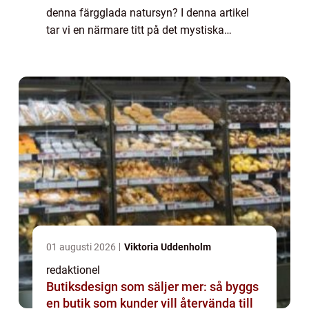
denna färgglada natursyn? I denna artikel
tar vi en närmare titt på det mystiska
fenomenet ”rosa måne” – dess
övergripande betydelse, olika typer o...
01 augusti 2026
Viktoria Uddenholm
redaktionel
Butiksdesign som säljer mer: så byggs
en butik som kunder vill återvända till