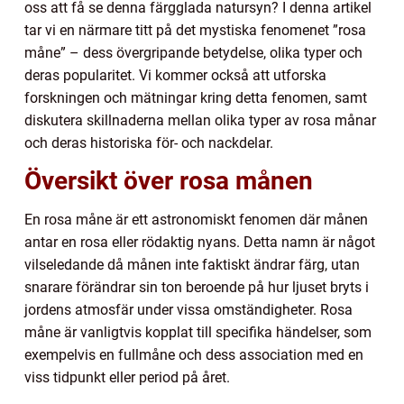
oss att få se denna färgglada natursyn? I denna artikel
tar vi en närmare titt på det mystiska fenomenet ”rosa
måne” – dess övergripande betydelse, olika typer och
deras popularitet. Vi kommer också att utforska
forskningen och mätningar kring detta fenomen, samt
diskutera skillnaderna mellan olika typer av rosa månar
och deras historiska för- och nackdelar.
Översikt över rosa månen
En rosa måne är ett astronomiskt fenomen där månen
antar en rosa eller rödaktig nyans. Detta namn är något
vilseledande då månen inte faktiskt ändrar färg, utan
snarare förändrar sin ton beroende på hur ljuset bryts i
jordens atmosfär under vissa omständigheter. Rosa
måne är vanligtvis kopplat till specifika händelser, som
exempelvis en fullmåne och dess association med en
viss tidpunkt eller period på året.