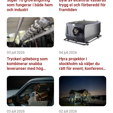
Super 10 grovrengöring
Byte av elcentral västerås
som fungerar i både hem
trygg el och förberedd för
och industri
framtiden
05 juli 2026
04 juli 2026
Tryckeri göteborg som
Hyra projektor i
kombinerar snabba
stockholm så väljer du
leveranser med hög
rätt för event, konferens
kvalitet
och mässa
03 juli 2026
02 juli 2026