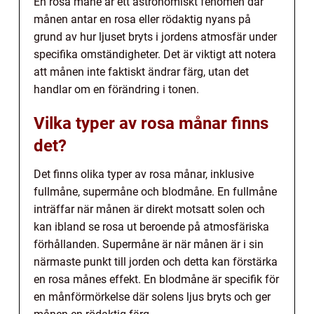
En rosa måne är ett astronomiskt fenomen där
månen antar en rosa eller rödaktig nyans på
grund av hur ljuset bryts i jordens atmosfär under
specifika omständigheter. Det är viktigt att notera
att månen inte faktiskt ändrar färg, utan det
handlar om en förändring i tonen.
Vilka typer av rosa månar finns
det?
Det finns olika typer av rosa månar, inklusive
fullmåne, supermåne och blodmåne. En fullmåne
inträffar när månen är direkt motsatt solen och
kan ibland se rosa ut beroende på atmosfäriska
förhållanden. Supermåne är när månen är i sin
närmaste punkt till jorden och detta kan förstärka
en rosa månes effekt. En blodmåne är specifik för
en månförmörkelse där solens ljus bryts och ger