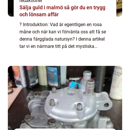
redaktionel
Sälja guld i malmö så gör du en trygg
och lönsam affär
? Introduktion: Vad är egentligen en rosa
måne och när kan vi förvänta oss att få se
denna färgglada natursyn? I denna artikel
tar vi en närmare titt på det mystiska
fenomenet ”rosa måne” – dess
övergripande betydelse, olika typer o...