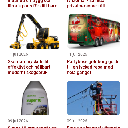
hittar du en trygg och
tvistemål - så hittar
lärorik plats för ditt barn
privatpersoner rätt
juridiskt stöd
11 juli 2026
11 juli 2026
Skördare nyckeln till
Partybuss göteborg guide
effektivt och hållbart
till en lyckad resa med
modernt skogsbruk
hela gänget
09 juli 2026
09 juli 2026